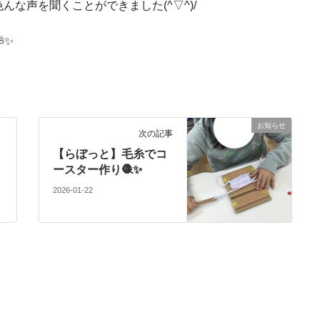
な声を聞くことができました(^▽^)/
⛅✨
お知らせ
次の記事
【らぼっと】毛糸でコ
ースター作り🧶✨
2026-01-22