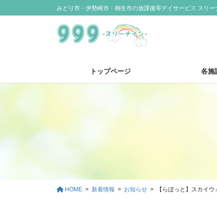
コ
ナ
みどり市・伊勢崎市・桐生市の放課後等デイサービス スリー
ン
ビ
テ
ゲ
ン
ー
ツ
シ
に
ョ
トップページ
各施
移
ン
動
に
移
動
HOME
新着情報
お知らせ
【らぼっと】スカイウ