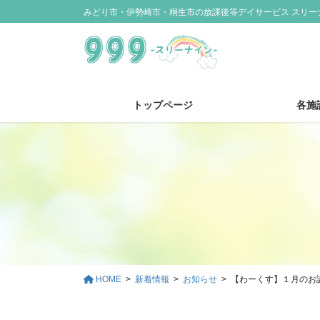
コ
ナ
みどり市・伊勢崎市・桐生市の放課後等デイサービス スリー
ン
ビ
テ
ゲ
ン
ー
ツ
シ
に
ョ
トップページ
各施
移
ン
動
に
移
動
HOME
新着情報
お知らせ
【わーくす】１月のお誕