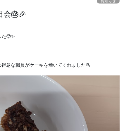
お知らせ
🎂🎉
た😊✨
得意な職員がケーキを焼いてくれました🎂