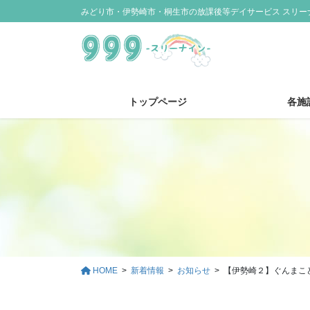
コ
ナ
みどり市・伊勢崎市・桐生市の放課後等デイサービス スリー
ン
ビ
テ
ゲ
ン
ー
ツ
シ
に
ョ
トップページ
各施
移
ン
動
に
移
動
HOME
新着情報
お知らせ
【伊勢崎２】ぐんまこ