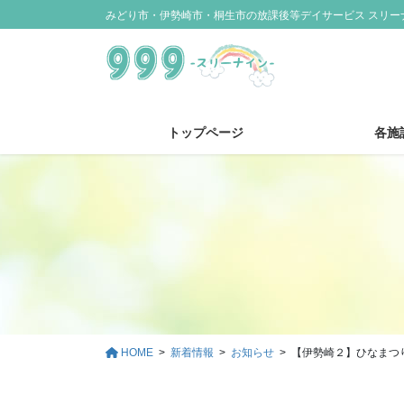
コ
ナ
みどり市・伊勢崎市・桐生市の放課後等デイサービス スリー
ン
ビ
テ
ゲ
ン
ー
ツ
シ
に
ョ
トップページ
各施
移
ン
動
に
移
動
HOME
新着情報
お知らせ
【伊勢崎２】ひなまつり