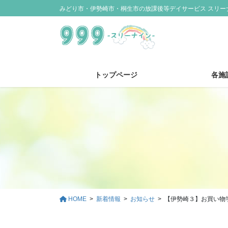
コ
ナ
みどり市・伊勢崎市・桐生市の放課後等デイサービス スリー
ン
ビ
テ
ゲ
ン
ー
ツ
シ
に
ョ
トップページ
各施
移
ン
動
に
移
動
HOME
新着情報
お知らせ
【伊勢崎３】お買い物学