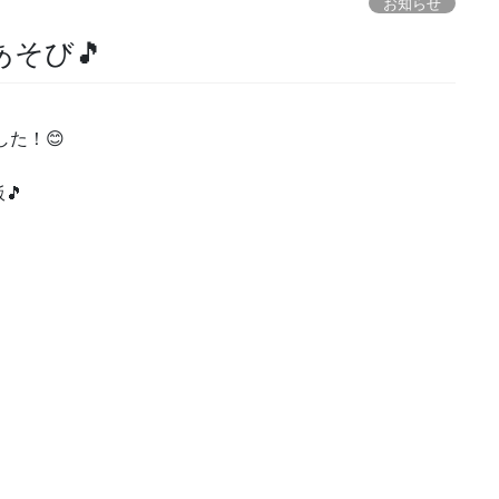
お知らせ
そび🎵
た！😊
🎵