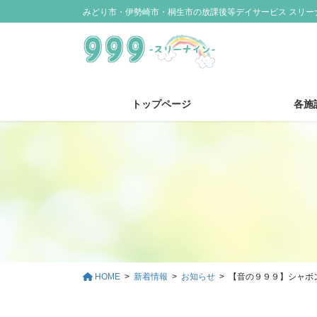
コ
ナ
みどり市・伊勢崎市・桐生市の放課後等デイサービス スリー
ン
ビ
テ
ゲ
ン
ー
ツ
シ
に
ョ
トップページ
各施
移
ン
動
に
移
動
HOME
新着情報
お知らせ
【音の９９９】シャボン