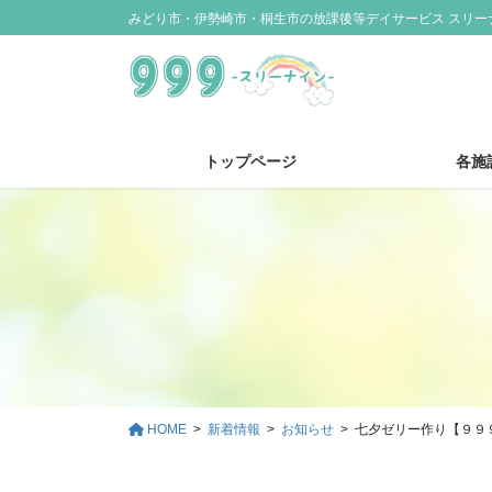
コ
ナ
みどり市・伊勢崎市・桐生市の放課後等デイサービス スリー
ン
ビ
テ
ゲ
ン
ー
ツ
シ
に
ョ
トップページ
各施
移
ン
動
に
移
動
HOME
新着情報
お知らせ
七夕ゼリー作り【９９