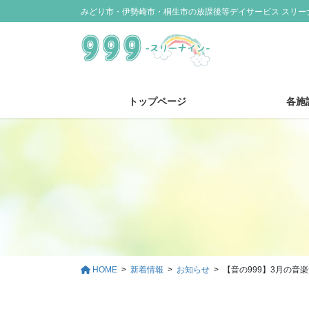
コ
ナ
みどり市・伊勢崎市・桐生市の放課後等デイサービス スリー
ン
ビ
テ
ゲ
ン
ー
ツ
シ
に
ョ
トップページ
各施
移
ン
動
に
移
動
HOME
新着情報
お知らせ
【音の999】3月の音