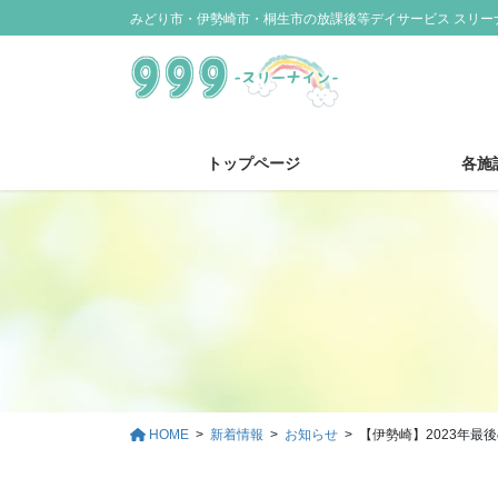
コ
ナ
みどり市・伊勢崎市・桐生市の放課後等デイサービス スリー
ン
ビ
テ
ゲ
ン
ー
ツ
シ
に
ョ
トップページ
各施
移
ン
動
に
移
動
HOME
新着情報
お知らせ
【伊勢崎】2023年最後の