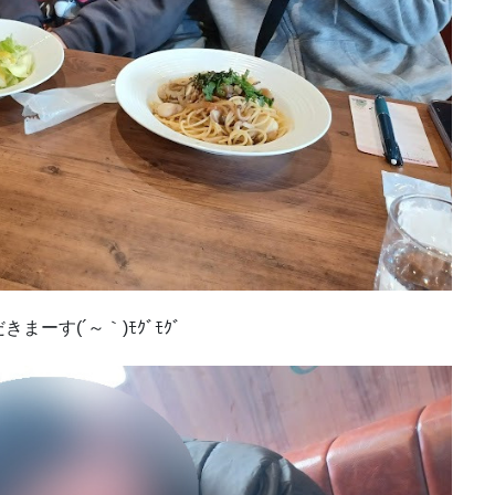
す(´～｀)ﾓｸﾞﾓｸﾞ